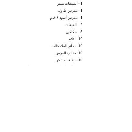
1 - المبيعات بيندر
1 - مفرش طاولة
1 - مفرش أسود 8 قدم
2 - القبعات
5 - سكاكين
10 - أقلام
10 - دفاتر الملاحظات
10- حقائب العرض
10 - بطاقات شكر
01 - بطاقة ائتمان متجر بقيمة 250 دولار
10- معقمات اليدين
01 - تباعد مشعب صغير 12 بوصة
01 - عرض خطاف صغير على شكل V مع كابل
THE ORANGE MOBILE DRIP
IRRIGATION