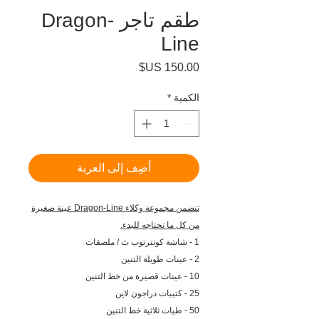
طقم تاجر Dragon-
Line
السعر
الكمية
*
أضِف إلى العربة
تتضمن مجموعة وكلاء Dragon-Line عينة صغيرة
من كل ما تحتاجه للبدء.
1 - شاشة كونترتوب ث / ملصقات
2 - عينات طويلة التنين
10 - عينات قصيرة من خط التنين
25 - كتيبات دراجون لاين
50 - طيات ثلاثية خط التنين