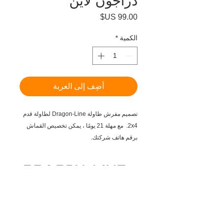
دراجون لاين
السعر
الكمية
*
أضِف إلى العربة
تصميم مفرش طاولة Dragon-Line لطاولة قدم
2x4. مع مهلة 21 يومًا ، يمكن تخصيص القماش
برقم هاتف شركتك.
THE ORANGE MOBILE DRIP
IRRIGATION