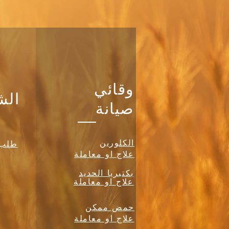
وقائي
الش
صيانة
الكلورين
طلب 
علاج او معاملة
بكتيريا الحديد
علاج او معاملة
حمض ممكن
علاج او معاملة