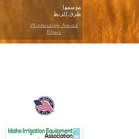
موسمها
طرق الربط
Winterizing Amiad
Filters