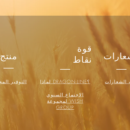
قوة
عارات
منتج
نقاط
الشعارات
لماذا DRAGON-LINE؟
التوفير الم
الاجتماع السنوي
لمجموعة WISH
GROUP